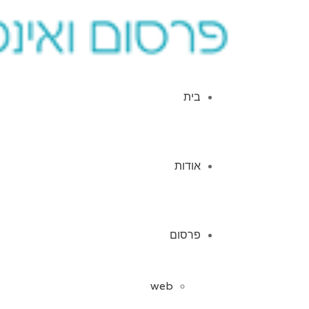
בית
אודות
פרסום
web