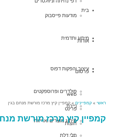
דפי נחיתה וניוזלטרים
בית
מודעות פייסבוק
מיתוג ותדמית
אודות
עיצוב והפקות דפוס
פרסום
פולדרים ופרוספקטים
web
ראשי
»
קמפיינים
»
קמפיין קיץ מרכז מורשת מנחם בגין
ניירת
פרינט
קמפיין קיץ מרכז מורשת מנחם
מיתוג מוצרים ואריזות
חוצות
תלי דלת