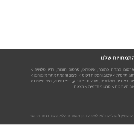
תמחויות שלנו
רסום במדיה כתובה, אינטרנט, פרסום חוצות, רדיו וטלויזיה >
וג ותדמית > עיצוב והפקות דפוס > עיצוב והקמת אתרי אינטרנט >
וב באנרים ניוזלטרים, מודעות פייסבוק, דפי נחיתה, מיני סייטים >
וב תערוכות > סרטוני תדמית > מצגות
ין להעתיק ו/או לצלם ו/או לשכפל תוכן מאתר זה ללא אישור בכתב מראש