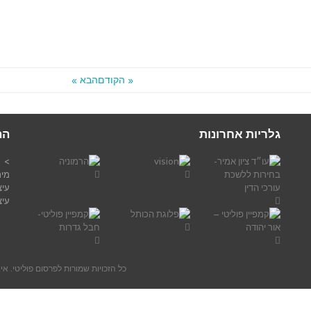
« הקודם
הבא »
גלריות אחרונות
הה
> פ
מית
עיצ
עיצ
כל הזכויות שמורות לפרסום פוליטי. א