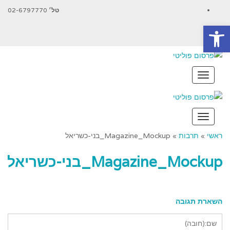
Facebook
טל׳
02-6797770
פתח סרגל נגישות
YouTube
תפריט
תפריט
ראשי
»
תרבות
»
Magazine_Mockup_בני-כשריאל
Magazine_Mockup_בני-כשריאל
השארת תגובה