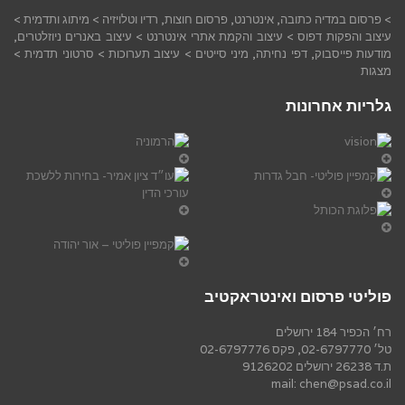
> פרסום במדיה כתובה, אינטרנט, פרסום חוצות, רדיו וטלויזיה > מיתוג ותדמית >
עיצוב והפקות דפוס > עיצוב והקמת אתרי אינטרנט > עיצוב באנרים ניוזלטרים,
מודעות פייסבוק, דפי נחיתה, מיני סייטים > עיצוב תערוכות > סרטוני תדמית >
מצגות
גלריות אחרונות
פוליטי פרסום ואינטראקטיב
רח׳ הכפיר 184 ירושלים
טל׳ 02-6797770, פקס 02-6797776
ת.ד 26238 ירושלים 9126202
mail: chen@psad.co.il